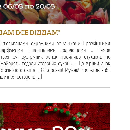
ДАМ ВСЕ ВІДДАМ”
 і тюльпанами, скромними ромашками і розкішними
 парфумами і ванільними солодощами … Немов
ряться очі зустрічних жінок, грайливо стукають по
і майорять подоли атласних суконь … Це вірний знак
о жіночого свята – 8 Березня! Мужній колектив веб-
лишитися осторонь […]