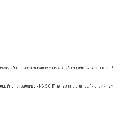
послугу або товар зі значною знижкою або зовсім безкоштовно. В
мерційно привабливі. KING SIGHT не терпить стагнації - спокій нам