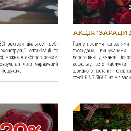
АКЦІЯ “ЗАРАДИ 
СІ вектори діяльності веб-
Пахне ніжними конваліями
конструкції, оптимізації та
трояндами, вишуканими
сі, можна в експрес-режимі
дорогоцінні діаманти, іск
результаті чого мережевий
асфальту гострі каблучки 
ї пошукача
швидкого настання головног
студії KING SIGHT не міг за