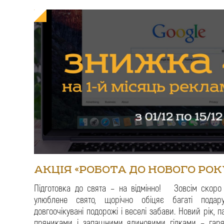
АКЦІЯ «РОБОТА ДО НОВОГО РОК
Підготовка до свята – на відмінно! Зовсім скоро
улюблене свято, щорічно обіцяє багаті подару
довгоочікувані подорожі і веселі забави. Новий рік,
пряниками і запашними ялиновими гілками – гаря