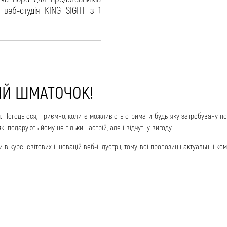
 веб-студія KING SIGHT з 1
СИЙ ШМАТОЧОК!
тя. Погодьтеся, приємно, коли є можливість отримати будь-яку затребувану 
і подарують йому не тільки настрій, але і відчутну вигоду.
 курсі світових інновацій веб-індустрії, тому всі пропозиції актуальні і ко