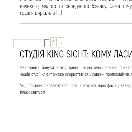
великого, малого та середнього бізнесу. Саме тому
грудня вирішила […]
2
»
Страница 1 из 2
1
СТУДІЯ KING SIGHT: КОМУ ЛА
Різноманітні бонуси та акції давно і міцно увійшли в наше жит
нашій студії клієнт зможе скористатися цікавими пропозиціями, як
Акції постійно оновлюються і розширюються, наші фахівці завжди в
тільки сниться!