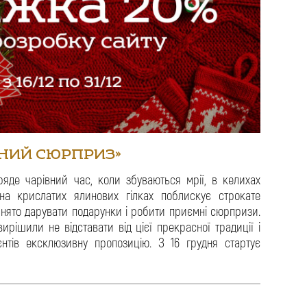
ЧНИЙ СЮРПРИЗ»
яде чарівний час, коли збуваються мрії, в келихах
на крислатих ялинових гілках поблискує строкате
йнято дарувати подарунки і робити приємні сюрпризи.
ирішили не відставати від цієї прекрасної традиції і
нтів ексклюзивну пропозицію. З 16 грудня стартує