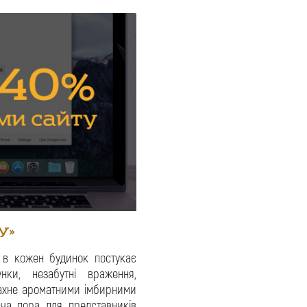
У»
 в кожен будинок постукає
нки, незабутні враження,
 пахне ароматними імбирними
ча пора для представників