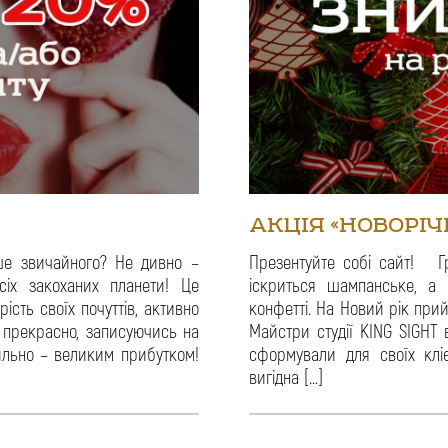
АКЦІЯ «НОВОРІ
ше звичайного? Не дивно –
Презентуйте собі сайт! Гр
іх закоханих планети! Це
іскриться шампанське, а 
сть своїх почуттів, активно
конфетті. На Новий рік при
и прекрасно, записуючись на
Майстри студії KING SIGHT в
вильно – великим прибутком!
сформували для своїх кліє
вигідна […]