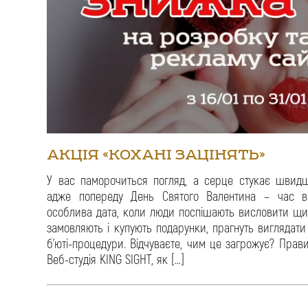
АКЦІЯ «КОХАНІ ЗАЦІНЯТЬ»
У вас паморочиться погляд, а серце стукає швид
адже попереду День Святого Валентина – час вс
особлива дата, коли люди поспішають висловити щирі
замовляють і купують подарунки, прагнуть виглядат
б’юті-процедури. Відчуваєте, чим це загрожує? Пра
Веб-студія KING SIGHT, як […]